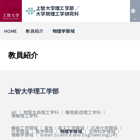
上智大学理工学部 ／
大学院理工学研究科
JP
HOME
教員紹介
物理学領域
EN
教員紹介
上智大学理工学部
All
物質生命理工学科
機能創造理工学科
情報理工学科
機械工学領域
電気・電子工学領域
応用化学領域
化学領域
数学領域
物理学領域
生物科学領域
情報学領域
Green Science and Engineering(JP)