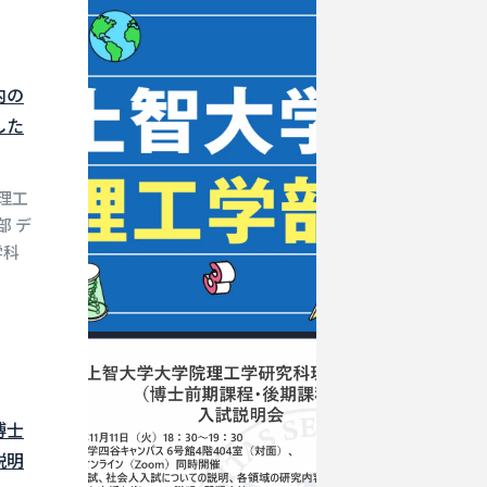
内の
した
理工
部 デ
学科
博士
説明