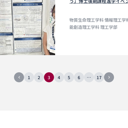
う」博士後期課程進学イベ
物質生命理工学科 情報理工学科
能創造理工学科 理工学部
1
2
3
4
5
6
…
17