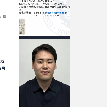
 機
栄さ
秀発