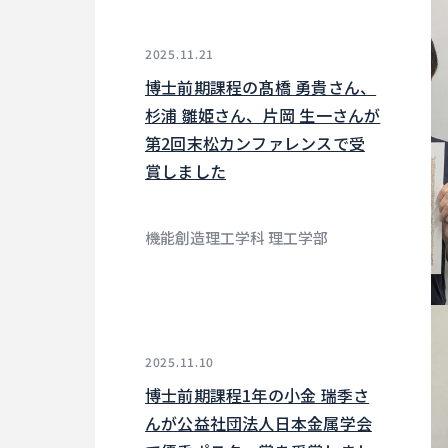
2025.11.21
博士前期課程の髙橋 勇貴さん、
杉浦 雛姫さん、片岡 生一さんが
第2回末松カンファレンスで受
賞しました
機能創造理工学科 理工学部
2025.11.10
博士前期課程1年の小金 瑞季さ
んが公益社団法人日本金属学会