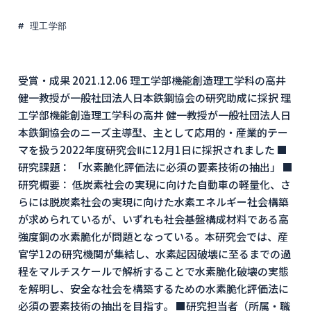
理工学部
受賞・成果 2021.12.06 理工学部機能創造理工学科の高井
健一教授が一般社団法人日本鉄鋼協会の研究助成に採択 理
工学部機能創造理工学科の高井 健一教授が一般社団法人日
本鉄鋼協会のニーズ主導型、主として応用的・産業的テー
マを扱う2022年度研究会Ⅱに12月1日に採択されました ■
研究課題： 「水素脆化評価法に必須の要素技術の抽出」 ■
研究概要： 低炭素社会の実現に向けた自動車の軽量化、さ
らには脱炭素社会の実現に向けた水素エネルギー社会構築
が求められているが、いずれも社会基盤構成材料である高
強度鋼の水素脆化が問題となっている。本研究会では、産
官学12の研究機関が集結し、水素起因破壊に至るまでの過
程をマルチスケールで解析することで水素脆化破壊の実態
を解明し、安全な社会を構築するための水素脆化評価法に
必須の要素技術の抽出を目指す。 ■研究担当者（所属・職