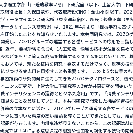
大学理工学部 山下遥助教率いる山下研究室（以下、上智大学山下研究
取締役社長：久保田竜弥、代表取締役CINO：金山裕樹 以下、ZO
田大学データサイエンス研究所（東京都新宿区、所長：後藤正幸（早
データサイエンス研究所）は、2021 年4月より「機械学習に基
を開始したことをお知らせいたします。本共同研究では、ZOZO
開発し、ZOZOグループの運営する各種サービスへの応用を目指
景 近年、機械学習を含むAI（人工知能）領域の技術が注目を集めて
履歴などをもとに適切な商品を推薦するシステムをはじめとして、
スにおいては、新たな技術を研究・発表するだけでなく、既存の技
結びつける実応用を目指すことも重要です。 このような背景のもと
械学習技術の研究開発に注力してきたZOZOテクノロジーズと、機
イエンス研究所、上智大学山下研究室の3者が共同研究を開始いた
消費インテリジェンスの獲得とビジネス応用」です。「消費インテ
る知見のことを意味しています。本共同研究で開発した機械学習技
施策の立案などに活かし、ZOZOグループの運営する各サービスの
データに基づいた精度の高い結論を導くことができたとしても、結
課題が存在します。内部構造が見えないことから、この課題はAI 
研究では「AI による意思決定の根拠や理由を可視化する技術の開