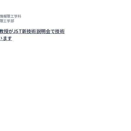
情報理工学科
理工学部
子教授がJST新技術説明会で技術
います