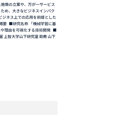
た施策の立案や、万が一サービス
るため、大きなビジネスインパク
ビジネス上での応用を前提とした
要 ■研究名称 「機械学習に基
拠や理由を可視化する技術開発 ■
室 上智大学山下研究室 助教 山下