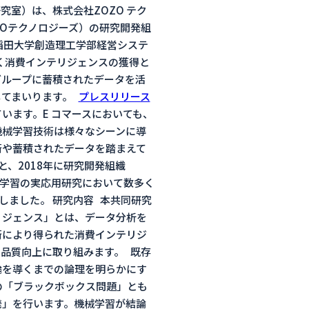
室）は、株式会社ZOZO テク
ZOテクノロジーズ）の研究開発組
稲田大学創造理工学部経営システ
づく消費インテリジェンスの獲得と
グループに蓄積されたデータを活
してまいります。
プレスリリース
います。E コマースにおいても、
機械学習技術は様々なシーンに導
術や蓄積されたデータを踏まえて
、2018年に研究開発組織
械学習の実応用研究において数多く
しました。 研究内容 本共同研究
リジェンス」とは、データ分析を
術により得られた消費インテリジ
品質向上に取り組みます。 既存
論を導くまでの論理を明らかにす
の「ブラックボックス問題」とも
発」を行います。機械学習が結論