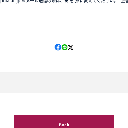
co★sophia.ac.jp ※メール送信の際は、★ を @ に変えてください。 
Back