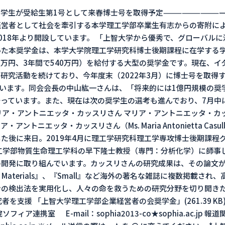
留学生が受給生第1号として来春博士号を取得予定—————————
経営者として社会を牽引する本学理工学部卒業生有志からの寄附に
018年より開設しています。 「上智大学から優秀で、グローバル
た本奨学金は、本学大学院理工学研究科博士後期課程に在学する学
80万円、3年間で540万円）を給付する大型の奨学金です。現在、
研究活動を続けており、今年度末（2022年3月）に博士号を取得す
しています。同会会長の中山紘一さんは、「将来的には1億円規模の
っています。また、現在は次の奨学生の選考も進んでおり、7月中
リア・アントニエッタ・カッスリさん マリア・アントニエッタ・カ
トニエッタ・カッスリさん（Ms. Maria Antonietta Casu
た後に来日。2019年4月に理工学研究科理工学専攻博士後期課程
工学部物質生命理工学科の早下隆士教授（専門：分析化学）に師事
に取り組んでいます。カッスリさんの研究成果は、その論文が『Journ
ied Bio Materials』、『Small』など海外の著名な雑誌に複数掲
ンの検出法を実用化し、人々の命を救うための研究分野を切り開き
者を支援 「上智大学理工学部企業経営者の会奨学金」(261.39 K
ア連携室 E-mail：sophia2013-co★sophia.ac.jp