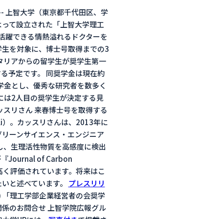
—- 上智大学（東京都千代田区、学
よって設立された「上智大学理工
に活躍できる情熱溢れるドクターを
生を対象に、博士号取得までの3
イタリアからの留学生が奨学生第一
る予定です。 同奨学金は現在約
奨学金とし、優秀な研究者を数多く
には2人目の奨学生が決定する見
ッスリさん 来春博士号を取得する
lli）。カッスリさんは、2013年に
グリーンサイエンス・エンジニア
し、生理活性物質を高感度に検出
al of Carbon
載され、高く評価されています。将来はこ
たいと述べています。
プレスリリ
B) 「理工学部企業経営者の会奨学
 報道関係のお問合せ 上智学院広報グル