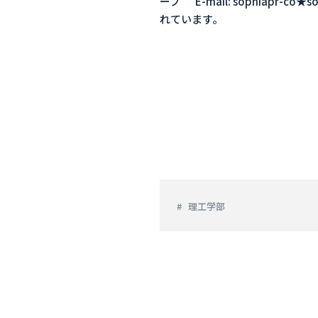
ープ E-mail: sophiapr-
れています。
理工学部