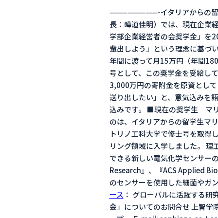
————————-イタリアからの
長：曄道佳明）では、現在企業
学部企業経営者の会奨学金」を2
輩出しよう」という理念に基づい
年間に渡って月15万円（年間1
号として、この奨学金を受給して
3,000万円の寄附金を原資と
送り出したい」と、意気込みを語
込みです。 ■現在の奨学生 マ
のは、イタリアからの留学生マリア・アン
トリノ工科大学で修士号を取得し
リング領域に入学しました。 理
できる新しい電気化学センサーの開発
Research』、『ACS Appl
のセンサーを使用した細菌やガ
ース
： グローバルに活躍する研究
金」についてのお問合せ 上智学院ソフィ