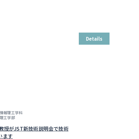
Details
情報理工学科
理工学部
子教授がJST新技術説明会で技術
います