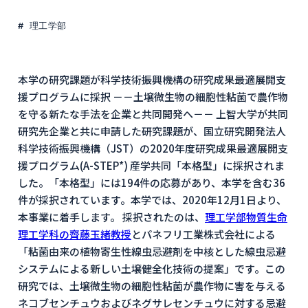
理工学部
本学の研究課題が科学技術振興機構の研究成果最適展開支
援プログラムに採択 －－土壌微生物の細胞性粘菌で農作物
を守る新たな手法を企業と共同開発へ－－ 上智大学が共同
研究先企業と共に申請した研究課題が、国立研究開発法人
科学技術振興機構（JST）の2020年度研究成果最適展開支
援プログラム(A-STEP*) 産学共同「本格型」に採択されま
した。「本格型」には194件の応募があり、本学を含む36
件が採択されています。本学では、2020年12月1日より、
本事業に着手します。 採択されたのは、
理工学部物質生命
理工学科の齊藤玉緒教授
とパネフリ工業株式会社による
「粘菌由来の植物寄生性線虫忌避剤を中核とした線虫忌避
システムによる新しい土壌健全化技術の提案」です。この
研究では、土壌微生物の細胞性粘菌が農作物に害を与える
ネコブセンチュウおよびネグサレセンチュウに対する忌避