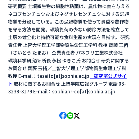
研究概要 土壌微生物の細胞性粘菌は、農作物に害を与える
ネコブセンチュウおよびネグサレセンチュウに対する忌避
物質を分泌している。この忌避物質を使って貴重な農作物
を守る方法を開発。環境負荷の少ない防除方法を確立して
土壌の健全化と持続可能な食料生産の実現を目指す。 研究
責任者 上智大学理工学部物質生命理工学科 教授 齊藤 玉緒
（さいとう たまお） 企業責任者 パネフリ工業株式会社
環境科学研究所 所長 永松 ゆきこ氏 お問合せ 研究に関する
お問合せ 齊藤 玉緒／上智大学理工学部物質生命理工学科
教授 E-mail：tasaito[at]sophia.ac.jp
研究室公式サイ
ト
取材に関するお問合せ 上智学院広報グループ 電話 03-
3238-3179 E-mail：sophiapr-co[at]sophia.ac.jp