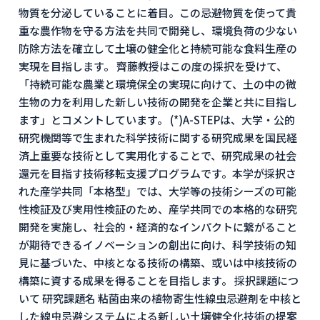
物質を分泌していることに着目。この忌避物質を使って貴
重な農作物を守る方法を共同で開発し、環境負荷の少ない
防除方法を確立して土壌の健全化と持続可能な食料生産の
実現を目指します。 齊藤教授はこの度の採択を受けて、
「持続可能な農業と環境保全の実現に向けて、土の中の微
生物の力を利用した新しい技術の開発を企業と共に目指し
ます」とコメントしています。 (*)A-STEPは、大学・公的
研究機関等で生まれた科学技術に関する研究成果を国⺠経
済上重要な技術として実用化することで、研究成果の社会
還元を目指す技術移転支援プログラムです。本学が採択さ
れた産学共同「本格型」では、大学等の技術シーズの可能
性検証及び実用性検証のため、産学共同での本格的な研究
開発を実施し、社会的・経済的なインパクトに繋がること
が期待できるイノベーションの創出に向け、科学技術の知
見に基づいた、中核となる技術の構築、或いは中核技術の
構築に資する成果を得ることを目指します。 採択課題につ
いて 研究課題名 粘菌由来の植物寄生性線虫忌避剤を中核と
した線虫忌避システムによる新しい土壌健全化技術の提案