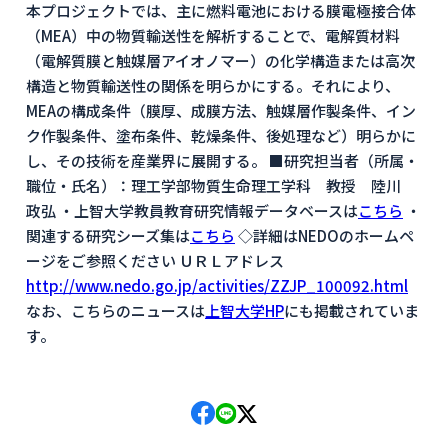
本プロジェクトでは、主に燃料電池における膜電極接合体
（MEA）中の物質輸送性を解析することで、電解質材料
（電解質膜と触媒層アイオノマー）の化学構造または高次
構造と物質輸送性の関係を明らかにする。それにより、
MEAの構成条件（膜厚、成膜方法、触媒層作製条件、イン
ク作製条件、塗布条件、乾燥条件、後処理など）明らかに
し、その技術を産業界に展開する。 ■研究担当者（所属・
職位・氏名）：理工学部物質生命理工学科 教授 陸川
政弘 ・上智大学教員教育研究情報データベースは
こちら
・
関連する研究シーズ集は
こちら
◇詳細はNEDOのホームペ
ージをご参照ください ＵＲＬアドレス
http://www.nedo.go.jp/activities/ZZJP_100092.html
なお、こちらのニュースは
上智大学HP
にも掲載されていま
す。