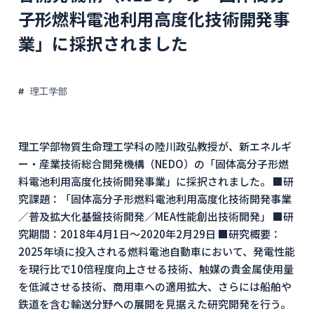
子形燃料電池利用高度化技術開発事
業」に採択されました
理工学部
理工学部物質生命理工学科の陸川政弘教授が、新エネルギ
ー・産業技術総合開発機構（NEDO）の「固体高分子形燃
料電池利用高度化技術開発事業」に採択されました。 ■研
究課題：「固体高分子形燃料電池利用高度化技術開発事業
／普及拡大化基盤技術開発／MEA性能創出技術開発」 ■研
究期間：2018年4月1日～2020年2月29日 ■研究概要：
2025年頃に投入される燃料電池自動車において、発電性能
を現行比で10倍程度向上させる技術、触媒の貴金属使用量
を低減させる技術、商用車への適用拡大、さらには船舶や
鉄道を含む輸送分野への展開を見据えた研究開発を行う。