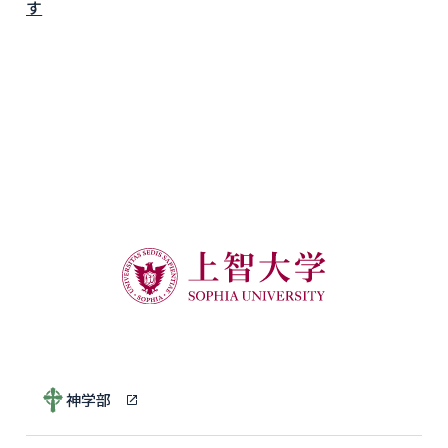
す
神学部