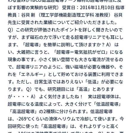
ぼす影響の実験的な研究） 受賞日：2016年11月10日 指導
教員：谷貝 剛 （理工学部機能創造理工学科 准教授） 谷貝
先生に受賞された業績についてご紹介いただきました。
Q）この研究が評価されたポイントを詳しく聞きたいので
すが、まず磁石の力で浮いて走る超電導リニアでも耳にし
ます、「超電導」を簡単に説明して頂けますか？ A） は
い、大雑把に言うと、「超電導＝電気抵抗がゼロ」になる
現象の事です。小さく狭い空間でも大きな電流が流せるの
で、超電導リニアのように、強い磁場が必要な機器や、そ
れを「エネルギー」として貯めておける装置に利用できま
す。ただし、日常生活ではありえない「低温」が必要にな
ります。 Q）でも、研究題目には「高温」とあります
が・・・・ A） よく気付きましたね！ 実は超電導体は、
超電導になる温度によって、大きく分けて「低温超電導」
「高温超電導」の2種類に分けられます。低温超電導
は、-269℃くらいの液体ヘリウムで冷却して使います。今
回研究に使った「高温超電導」は、それよりずっと高く