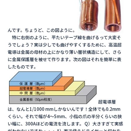
んです。ちょうど、この図ように。
特に右側のように、平たいテープ線を曲げるって大変そ
うでしょう？実は少しでも曲げやすくするために、高温超
電導は金属の母材の上にかなり薄い層状構造にして、さら
に金属保護層を被せて作ります。次の図はそれを簡単に表
したものです。
超電導層
は、なんと1/1000 mmしかないんです！全体でも0.2mm
くらい。それで幅が4～5mm、小指の爪の半分くらいの狭
い幅に、300Aほどの電流を流します。 Q）大きすぎて実感
がわかないですね・・・ A）家で使うドライヤーと何かを