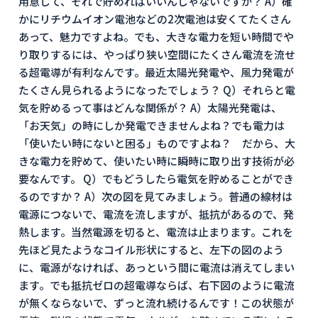
用意して、それで貯めればいいんじゃないですか？ A）確
かにリチウムイオン電池などの2次電池は安くてたくさん
あって、魅力ですよね。でも、大きな電力を短い時間でや
り取りするには、やっぱり狭い空間にたくさん電流を流せ
る超電導が有利なんです。最近太陽光発電や、風力発電が
たくさん見られるようになったでしょう？ Q）それらと電
気を貯めるって事はどんな関係が？ A）太陽光発電は、
「お天気」の時にしか発電できませんよね？でも電力は
「使いたい時にないと困る」ものですよね？ だから、大
きな電力を貯めて、使いたい時に瞬時に取り出す技術が必
要なんです。 Q）でもどうしたら電気を貯めることができ
るのですか？ A）次の図を見てみましょう。普通の線材は
電源につないで、電流を流しますが、抵抗があるので、発
熱します。当然電源を切ると、電流は止まります。これを
先ほど見たようなコイル形状にすると、左下の図のよう
に、電源がなければ、あっという間に電流は消えてしまい
ます。でも抵抗ゼロの超電導ならば、右下図のように電流
が無くならないで、ずっと流れ続けるんです！この状態が