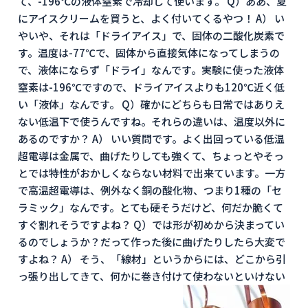
て、-196℃の液体窒素で冷却して使います。 Q）ああ、夏
にアイスクリームを買うと、よく付いてくるやつ！ A） い
やいや、それは「ドライアイス」で、固体の二酸化炭素で
す。温度は-77℃で、固体から直接気体になってしまうの
で、液体にならず「ドライ」なんです。実験に使った液体
窒素は-196℃ですので、ドライアイスよりも120℃近く低
い「液体」なんです。 Q）確かにどちらも日常ではありえ
ない低温下で使うんですね。それらの違いは、温度以外に
あるのですか？ A） いい質問です。よく出回っている低温
超電導は金属で、曲げたりしても強くて、ちょっとやそっ
とでは特性がおかしくならない材料で出来ています。一方
で高温超電導は、例外なく銅の酸化物、つまり1種の「セ
ラミック」なんです。とても硬そうだけど、何だか脆くて
すぐ割れそうですよね？ Q）では形が初めから決まってい
るのでしょうか？だって作った後に曲げたりしたら大変で
すよね？ A） そう、「線材」というからには、どこから引
っ張り出してきて、何かに巻き付けて使わないといけない