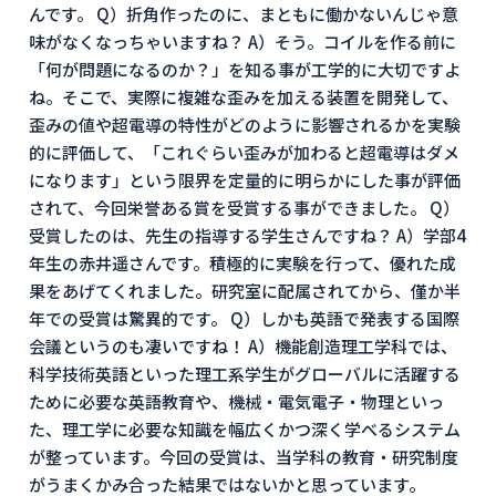
んです。 Q）折角作ったのに、まともに働かないんじゃ意
味がなくなっちゃいますね？ A）そう。コイルを作る前に
「何が問題になるのか？」を知る事が工学的に大切ですよ
ね。そこで、実際に複雑な歪みを加える装置を開発して、
歪みの値や超電導の特性がどのように影響されるかを実験
的に評価して、「これぐらい歪みが加わると超電導はダメ
になります」という限界を定量的に明らかにした事が評価
されて、今回栄誉ある賞を受賞する事ができました。 Q）
受賞したのは、先生の指導する学生さんですね？ A）学部4
年生の赤井遥さんです。積極的に実験を行って、優れた成
果をあげてくれました。研究室に配属されてから、僅か半
年での受賞は驚異的です。 Q）しかも英語で発表する国際
会議というのも凄いですね！ A）機能創造理工学科では、
科学技術英語といった理工系学生がグローバルに活躍する
ために必要な英語教育や、機械・電気電子・物理といっ
た、理工学に必要な知識を幅広くかつ深く学べるシステム
が整っています。今回の受賞は、当学科の教育・研究制度
がうまくかみ合った結果ではないかと思っています。