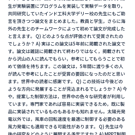
生が実験装置にプログラムを実装して実験データを取り，
共同研究していたインド工科大学デリー校の先生にもご助
言を頂きつつ論文をまとめました。教員と学生，さらに海
外の先生とのチームワークによって初めて論文が完成した
と言えます。 Q) どのような点が評価されて受賞されたの
でしょうか？ A) 実はこの論文は5年前に掲載された論文で
す。論文は雑誌に掲載されて終わりではなく，掲載されて
から沢山の人に読んでもらい，参考にしてもらうことで初
めて価値を持ちます。この論文は，5年間に渡り多くの人
が読んで参考にしたことが受賞の要因になったのだと思い
ます。世界中の読者に感謝です。 Q) この技術は今後どの
ような方向に発展することが見込まれるでしょうか？ A) 今
や，提案した制御方法は，世界中の色々な研究者が利用し
ています。専門家であれば容易に実装できるため，既に製
品に実装されているものもあるかも知れません。太陽光発
電以外では，風車の回転速度を最適に制御する必要のある
風力発電にも適用できる可能性があります。 Q) 先生は今
後の研究をどのように展開する予定ですか？ A) MPPT制御