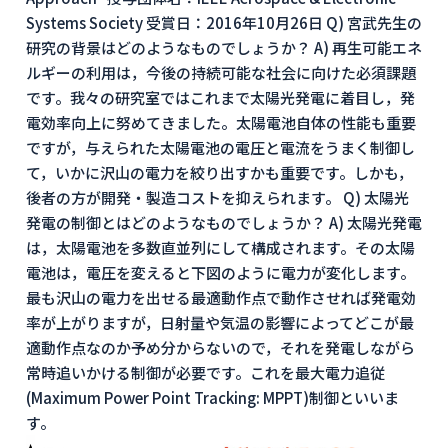
Systems Society 受賞日：2016年10月26日 Q) 宮武先生の
研究の背景はどのようなものでしょうか？ A) 再生可能エネ
ルギーの利用は，今後の持続可能な社会に向けた必須課題
です。我々の研究室ではこれまで太陽光発電に着目し，発
電効率向上に努めてきました。太陽電池自体の性能も重要
ですが，与えられた太陽電池の電圧と電流をうまく制御し
て，いかに沢山の電力を絞り出すかも重要です。しかも，
後者の方が開発・製造コストを抑えられます。 Q) 太陽光
発電の制御とはどのようなものでしょうか？ A) 太陽光発電
は，太陽電池を多数直並列にして構成されます。その太陽
電池は，電圧を変えると下図のように電力が変化します。
最も沢山の電力を出せる最適動作点で動作させれば発電効
率が上がりますが，日射量や気温の影響によってどこが最
適動作点なのか予め分からないので，それを発電しながら
常時追いかける制御が必要です。これを最大電力追従
(Maximum Power Point Tracking: MPPT)制御といいま
す。