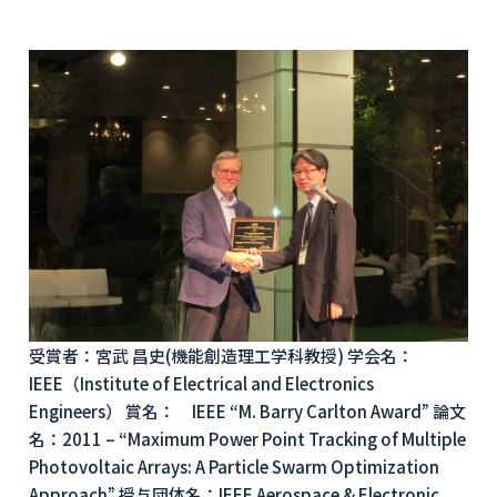
受賞者：宮武 昌史(機能創造理工学科教授) 学会名：
IEEE（Institute of Electrical and Electronics
Engineers） 賞名： IEEE “M. Barry Carlton Award” 論文
名：2011 – “Maximum Power Point Tracking of Multiple
Photovoltaic Arrays: A Particle Swarm Optimization
Approach” 授与団体名：IEEE Aerospace & Electronic