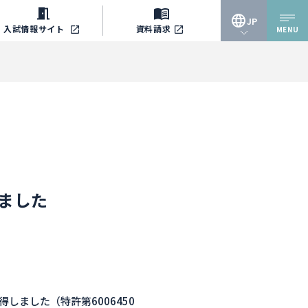
JP
入試情報
サイト
資料請求
MENU
JP
EN
ました
ました（特許第6006450