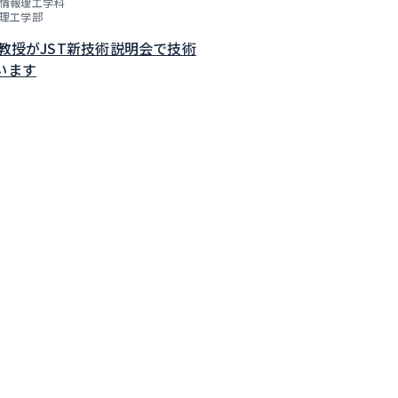
情報理工学科
理工学部
子教授がJST新技術説明会で技術
います