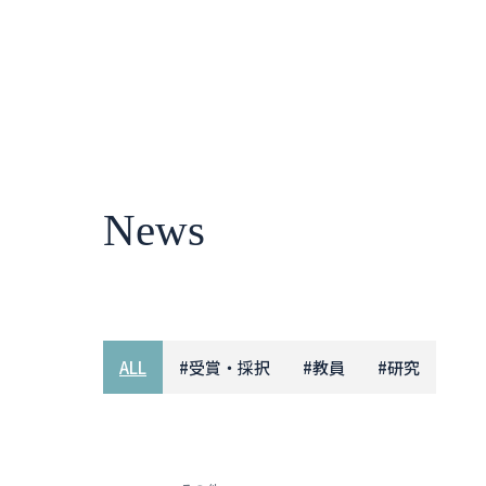
News
ALL
#
受賞・採択
#
教員
#
研究