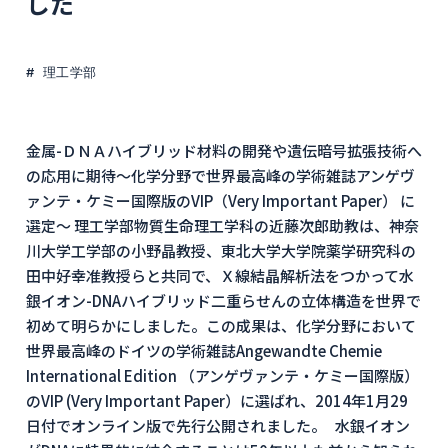
した
理工学部
金属-ＤＮＡハイブリッド材料の開発や遺伝暗号拡張技術へ
の応用に期待～化学分野で世界最高峰の学術雑誌アンゲヴ
ァンテ・ケミー国際版のVIP（Very Important Paper） に
選定～ 理工学部物質生命理工学科の近藤次郎助教は、神奈
川大学工学部の小野晶教授、東北大学大学院薬学研究科の
田中好幸准教授らと共同で、Ｘ線結晶解析法をつかって水
銀イオン-DNAハイブリッド二重らせんの立体構造を世界で
初めて明らかにしました。この成果は、化学分野において
世界最高峰のドイツの学術雑誌Angewandte Chemie
International Edition （アンゲヴァンテ・ケミー国際版）
のVIP (Very Important Paper）に選ばれ、2014年1月29
日付でオンライン版で先行公開されました。 水銀イオン