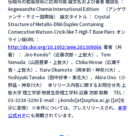
伝暗号の拡張技術に応用可能 論文名および著者 雑誌名 ：
Angewandte Chemie International Edition （アンゲヴ
ァンテ・ケミー国際版） 論文タイトル ： Crystal
Structure of Metallo-DNA Duplex Containing
Consecutive Watson-Crick-like T-HgII-T Base Pairs オン
ライン版URL ：
http://dx.doi.org/10.1002/anie.201309066
著者（共
著） ： Jiro Kondo*（近藤次郎・上智大）、Tom
Yamada（山田豊夢・上智大）、Chika Hirose（広瀬千
香・上智大）、Itaru Okamoto（岡本到・神奈川大）、
Yoshiyuki Tanaka（田中好幸・東北大）、Akira Ono（小
野晶・神奈川大） 本リリース内容に関するお問合せ先 上
智大学 理工学部 物質生命理工学科 近藤 次郎 助教 TEL：
03-3238-3290 E-mail：j.kondo[at]sophia.ac.jp ([at]を
＠に変換） ※本件については、プレスリリースされ、
本学
公式ＨＰ
にも掲載されています。