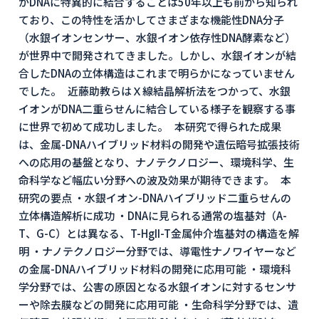
がDNAに特異的に結合することは50年以上も前から知られ
ており、この特性を活かしてさまざまな機能性DNA分子
（水銀イオンセンサー、水銀イオン依存性DNA酵素など）
が世界中で開発されてきました。しかし、水銀イオンが結
合したDNAの立体構造はこれまで明らかになっていません
でした。 近藤助教らはＸ線結晶解析法をつかって、水銀
イオンがDNA二重らせんに結合している様子を観察する事
に世界で初めて成功しました。 本研究で得られた成果
は、金属-DNAハイブリッド材料の開発や遺伝暗号拡張技術
への応用の基盤となり、ナノテクノロジー、環境科学、生
命科学など幅広い分野への波及効果が期待できます。 本
研究の要点 ・水銀イオン-DNAハイブリッド二重らせんの
立体構造解析に成功 ・DNAに見られる通常の塩基対（A-
T、G-C）とは異なる、T-HgII-T金属仲介塩基対の構造を解
明 ・ナノテクノロジー分野では、導電性ナノワイヤーなど
の金属-DNAハイブリッド材料の開発に応用可能 ・環境科
学分野では、公害の原因となる水銀イオンに対するセンサ
ーや除去膜などの開発に応用可能 ・生命科学分野では、遺