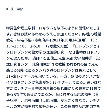
理工学部
物質生命理工学科コロキウムを以下のように開催いたしま
す。皆様お誘いあわせのうえご参加ください。(学生の聴講
歓迎・申込不要・参加無料)
2011年10月24日(月) 13：
30～15：00 2-510 （2号館510室）
『ロドプシンとイ
ソロドプシンの動力学の理論的研究－ なぜ生物はロドプシ
ンを選んだか』 講師：石田俊正 先生 京都大学 福井謙一記
念研究センター 総合研究部門 准教授 われわれの目で光を
感じる細胞にあるタンパク質のロドプシンは色素として
11-cisレチナールを用いている。一方、類似のタンパク質
イソロドプシンは色素が9-cisレチナールである。違いはわ
ずかにレチナール中の炭素鎖の折れ曲がりの位置が11位で
あるか9位であるかであるが、光に対する反応の効率（量
子収率）、応答時間（反応時間）が大きく異なり、レチナ
ールの方が効率的で応答が速い。この理由を反応動力学を