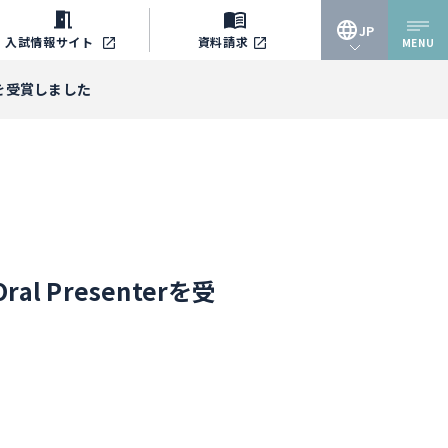
JP
入試情報
サイト
資料請求
MENU
JP
erを受賞しました
EN
l Presenterを受