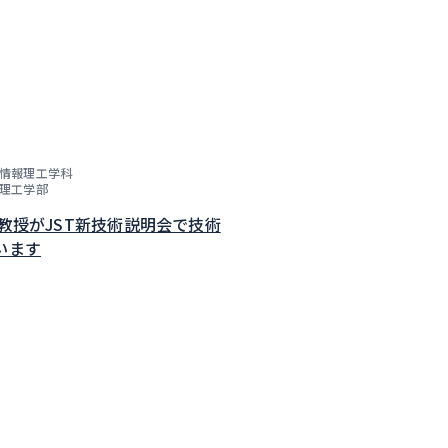
情報理工学科
理工学部
子教授がJST新技術説明会で技術
います