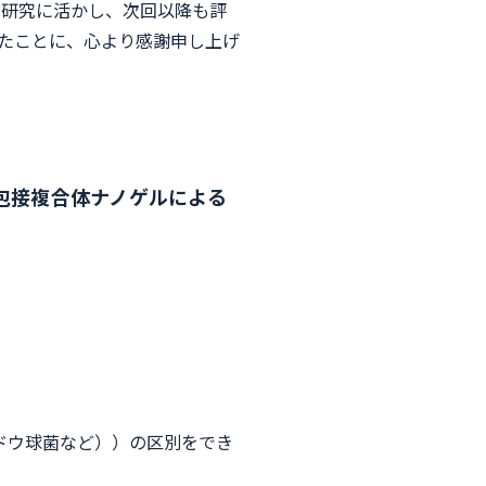
の研究に活かし、次回以降も評
たことに、心より感謝申し上げ
包接複合体ナノゲルによる
ドウ球菌など））の区別をでき