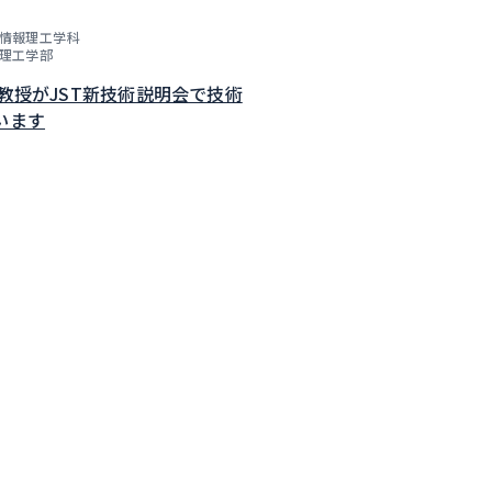
情報理工学科
理工学部
子教授がJST新技術説明会で技術
います