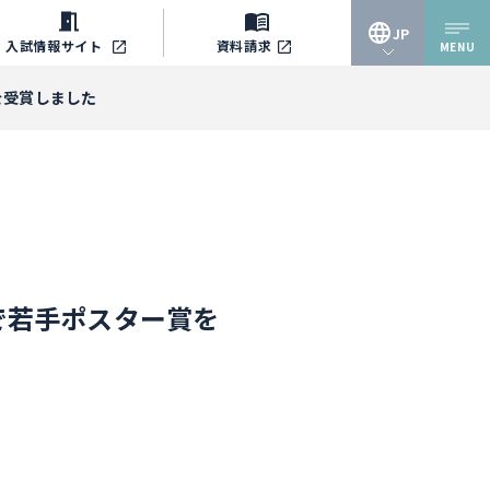
JP
入試情報
サイト
資料請求
MENU
JP
を受賞しました
EN
で若手ポスター賞を