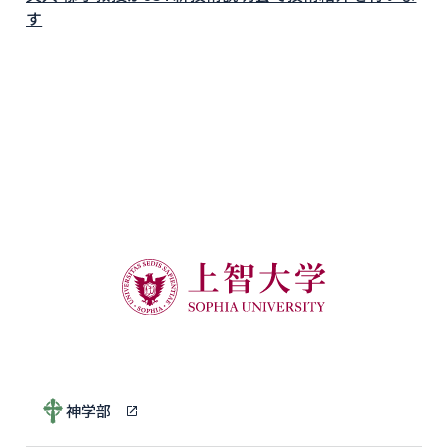
す
神学部