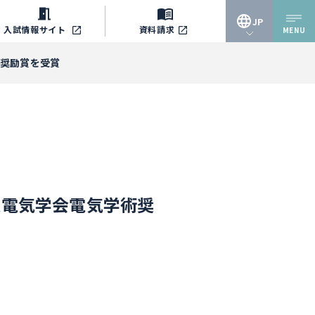
JP
入試情報
サイト
資料請求
MENU
JP
術奨励賞を受賞
EN
人電気学会電気学術奨