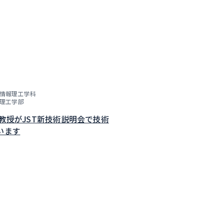
情報理工学科
理工学部
子教授がJST新技術説明会で技術
います