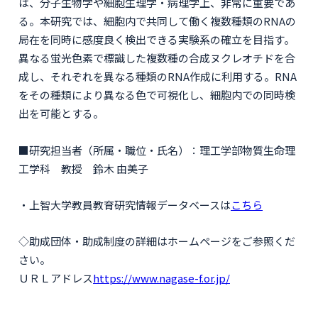
は、分子生物学や細胞生理学・病理学上、非常に重要であ
る。本研究では、細胞内で共同して働く複数種類のRNAの
局在を同時に感度良く検出できる実験系の確立を目指す。
異なる蛍光色素で標識した複数種の合成ヌクレオチドを合
成し、それぞれを異なる種類のRNA作成に利用する。RNA
をその種類により異なる色で可視化し、細胞内での同時検
出を可能とする。
■研究担当者（所属・職位・氏名）：理工学部物質生命理
工学科 教授 鈴木 由美子
・上智大学教員教育研究情報データベースは
こちら
◇助成団体・助成制度の詳細はホームページをご参照くだ
さい。
ＵＲＬアドレス
https://www.nagase-f.or.jp/