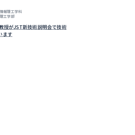
情報理工学科
理工学部
子教授がJST新技術説明会で技術
います