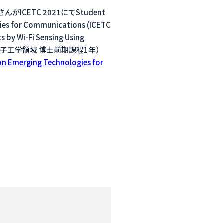
ICETC 2021にてStudent
s for Communications (ICETC
by Wi-Fi Sensing Using
気・電子工学領域 博士前期課程1年）
on Emerging Technologies for