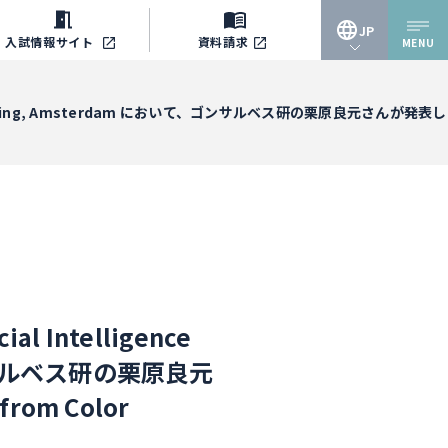
JP
入試情報
サイト
資料請求
MENU
JP
are Engineering, Amsterdam において、ゴンサルベス研の栗原良元さんが発表し
EN
al Intelligence
、ゴンサルベス研の栗原良元
from Color