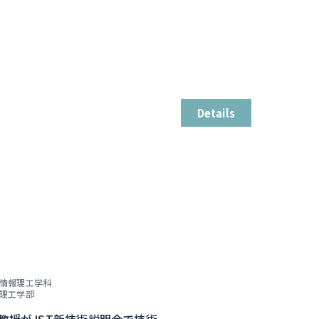
Details
情報理工学科
理工学部
子教授がJST新技術説明会で技術