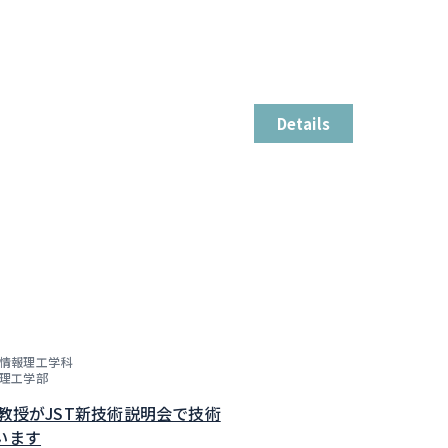
Details
情報理工学科
理工学部
子教授がJST新技術説明会で技術
います