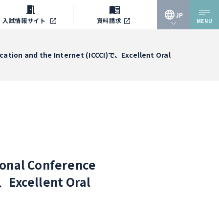
JP
入試情報
サイト
資料請求
MENU
JP
n and the Internet (ICCCI)で、Excellent Oral
EN
al Conference
、Excellent Oral