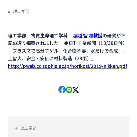
理工学部
理工学部 物質生命理工学科
堀越 智 准教授
の研究が下
記の通り掲載されました。
◆日刊工業新聞（10/30日付）
「プラズマで高分子ゲル 化合物不要、水だけで合成 —
上智大、安全・安価に材料製造（29面）」
http://pweb.cc.sophia.ac.jp/horikosi/2019-nikkan.pdf
理工学部