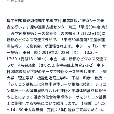
理工学部
理工学部 機能創造理工学科 下村 和彦教授が技術シーズ発
表を行います 産学連携支援センター埼玉 「平成30年度 第3
回 産学連携技術シーズ発表会」のお知らせ 2月22日(金)に
新都心ビジネス交流プラザで、「平成30年度第3回産学連
携技術シーズ発表会」が開催されます。 ◆テーマ「レーザ
ー技術」 ◆日 時：2019年2月22日（金） 13:30～
17:30（受付13：00～） ◆会 場：新都心ビジネス交流プ
ラザ 4階会議室 （さいたま市中央区上落合2-3-2） ◆下
村 和彦教授が下記のテーマで技術シーズ発表します。 上智
大学 理工学部 機能創造理工学科 下村 和彦 教授 ・
「シリコン基板上化合物半導体レーザ集積化技術」 シリコ
ン基板上への薄膜層貼り合わせ技術と半導体結晶成長を行
うことによって 近赤外化合物半導体レーザをシリコン基板
上に集積化する技術について紹介します。 【時間】14:25
～14：50 ◆入場無料 定員：50名 是非ご来場ください。