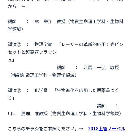
から －」
講師 ： 林 謙介 教授（物質生命理工学科・生物科
学領域）
講演② ： 物理学賞 「レーザーの革新的応用：光ピン
セットと超高速フラッシ
ュ」
講師 ： 江馬 一弘 教授
（機能創造理工学科・物理学領域）
講演③ ： 化学賞 「生物進化を応用した医薬品づく
り」
講師 ：
川口 眞理 准教授（物質生命理工学科・生物科学領域）
こちらのチラシをご参照ください。→
2018上智ノーベル