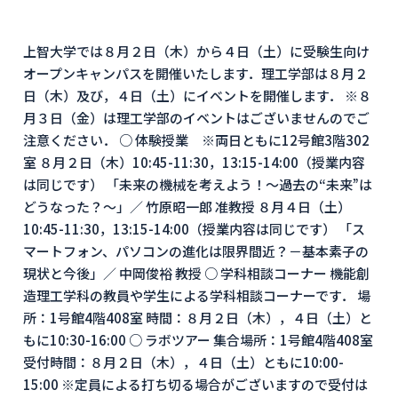
上智大学では８月２日（木）から４日（土）に受験生向け
オープンキャンパスを開催いたします．理工学部は８月２
日（木）及び，４日（土）にイベントを開催します． ※８
月３日（金）は理工学部のイベントはございませんのでご
注意ください． ○ 体験授業 ※両日ともに12号館3階302
室 ８月２日（木）10:45-11:30，13:15-14:00（授業内容
は同じです） 「未来の機械を考えよう！～過去の“未来”は
どうなった？～」／ 竹原昭一郎 准教授 ８月４日（土）
10:45-11:30，13:15-14:00（授業内容は同じです） 「ス
マートフォン、パソコンの進化は限界間近？－基本素子の
現状と今後」／ 中岡俊裕 教授 ○ 学科相談コーナー 機能創
造理工学科の教員や学生による学科相談コーナーです． 場
所：1号館4階408室 時間：８月２日（木），４日（土）と
もに10:30-16:00 ○ ラボツアー 集合場所：1号館4階408室
受付時間：８月２日（木），４日（土）ともに10:00-
15:00 ※定員による打ち切る場合がございますので受付は