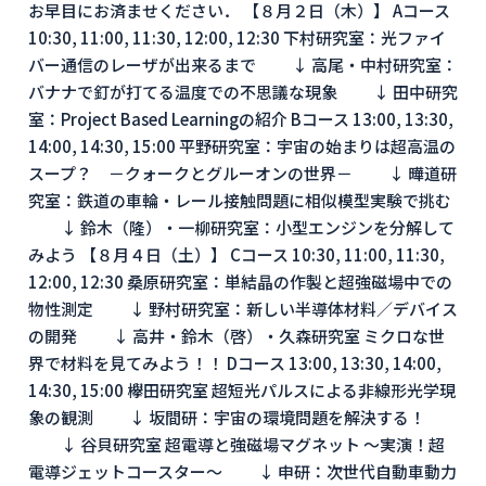
お早目にお済ませください． 【８月２日（木）】 Aコース
10:30, 11:00, 11:30, 12:00, 12:30 下村研究室：光ファイ
バー通信のレーザが出来るまで ↓ 高尾・中村研究室：
バナナで釘が打てる温度での不思議な現象 ↓ 田中研究
室：Project Based Learningの紹介 Bコース 13:00, 13:30,
14:00, 14:30, 15:00 平野研究室：宇宙の始まりは超高温の
スープ？ －クォークとグルーオンの世界－ ↓ 曄道研
究室：鉄道の車輪・レール接触問題に相似模型実験で挑む
↓ 鈴木（隆）・一柳研究室：小型エンジンを分解して
みよう 【８月４日（土）】 Cコース 10:30, 11:00, 11:30,
12:00, 12:30 桑原研究室：単結晶の作製と超強磁場中での
物性測定 ↓ 野村研究室：新しい半導体材料／デバイス
の開発 ↓ 高井・鈴木（啓）・久森研究室 ミクロな世
界で材料を見てみよう！！ Dコース 13:00, 13:30, 14:00,
14:30, 15:00 欅田研究室 超短光パルスによる非線形光学現
象の観測 ↓ 坂間研：宇宙の環境問題を解決する！
↓ 谷貝研究室 超電導と強磁場マグネット ～実演！超
電導ジェットコースター～ ↓ 申研：次世代自動車動力