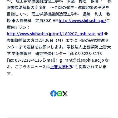
～」 理工学部機能創造理工学科 末益 博志 教授 ・「有
限要素法解析の高度化 ～き裂の発生・進展現象の予測を
目指して～」 理工学部機能創造理工学科 長嶋 利夫 教
授 ◆入場無料 定員30名 HP:
http://www.shibashin.jp/
ご
案内チラシ：
http://www.shibashin.jp/pdf/180207_oshirase.pdf
◆
参加御希望の方は2月26日（月）までに下記の研究推進セ
ンターまで連絡をお願いします。 学校法人上智学院 上智大
学 学術情報局 研究推進センター Tel: 03-3238-3173
Fax: 03-3238-4116 E-mail： g_rant@cl.sophia.ac.jp な
お、こちらのニュースは
上智大学HP
にも掲載されていま
す。