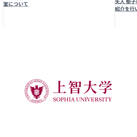
矢入 郁
室について
紹介を行