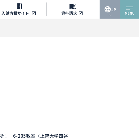
JP
入試情報
サイト
資料請求
MENU
JP
EN
場所： 6-205教室（上智大学四谷