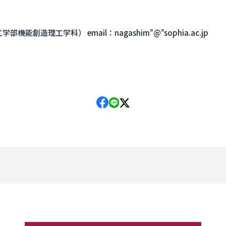
6号館2階） 題目：
学問題と解
創造理工学科） email：nagashim”@”sophia.ac.jp