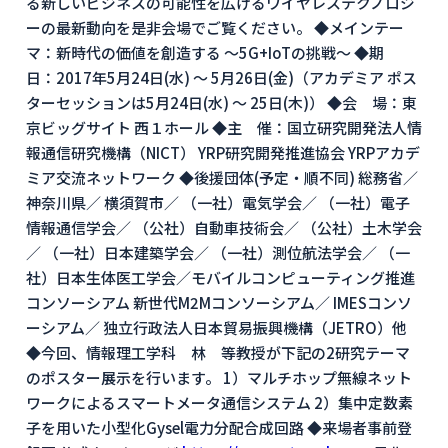
る新しいビジネスの可能性を広げるワイヤレステクノロジ
ーの最新動向を是非会場でご覧ください。 ◆メインテー
マ：新時代の価値を創造する 〜5G+IoTの挑戦〜 ◆期
日：2017年5月24日(水) ～ 5月26日(金)（アカデミア ポス
ターセッションは5月24日(水) ～ 25日(木)） ◆会 場：東
京ビッグサイト 西１ホール ◆主 催：国立研究開発法人情
報通信研究機構（NICT） YRP研究開発推進協会 YRPアカデ
ミア交流ネットワーク ◆後援団体(予定・順不同) 総務省／
神奈川県／ 横須賀市／ （一社）電気学会／ （一社）電子
情報通信学会／ （公社）自動車技術会／ （公社）土木学会
／ （一社）日本建築学会／ （一社）測位航法学会／ （一
社）日本生体医工学会／モバイルコンピューティング推進
コンソーシアム 新世代M2Mコンソーシアム／ IMESコンソ
ーシアム／ 独立行政法人日本貿易振興機構（JETRO）他
◆今回、情報理工学科 林 等教授が下記の2研究テーマ
のポスター展示を行います。 1）マルチホップ無線ネット
ワークによるスマートメータ通信システム 2）集中定数素
子を用いた小型化Gysel電力分配合成回路 ◆来場者事前登