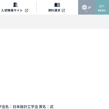
JP
入試情報
サイト
資料請求
MENU
JP
EN
学会名：日本設計工学会 賞名：武