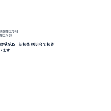
情報理工学科
理工学部
子教授がJST新技術説明会で技術
います