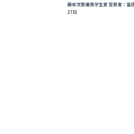
藤栄次賞優秀学生賞 受賞者：冨田
27日