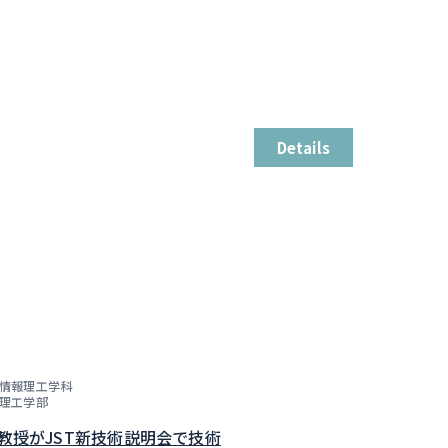
Details
情報理工学科
理工学部
子教授がJST新技術説明会で技術