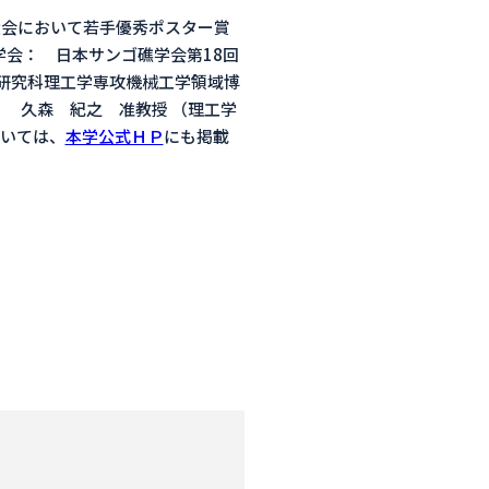
大会において若手優秀ポスター賞
学会： 日本サンゴ礁学会第18回
工学研究科理工学専攻機械工学領域博
： 久森 紀之 准教授 （理工学
いては、
本学公式ＨＰ
にも掲載