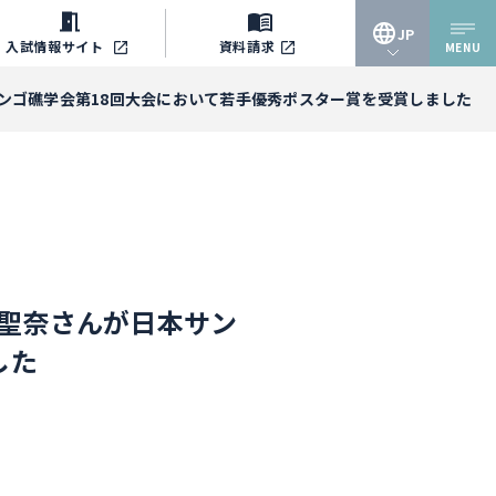
JP
入試情報
サイト
資料請求
MENU
JP
ンゴ礁学会第18回大会において若手優秀ポスター賞を受賞しました
EN
聖奈さんが日本サン
した