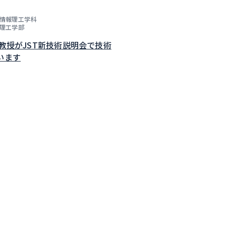
情報理工学科
理工学部
子教授がJST新技術説明会で技術
います