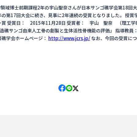
領域博士前期課程2年の宇山聖奈さんが日本サンゴ礁学会第18回
年の第17回大会に続き、見事に2年連続の受賞となりました。 授賞
賞 受賞日： 2015年11月28日 受賞者： 宇山 聖奈 （理
「造礁サンゴ由来人工骨の創製と生体活性骨機能の評価」 指導教員
ゴ礁学会ホームページ：
http://www.jcrs.jp/
なお、今回の受賞につ