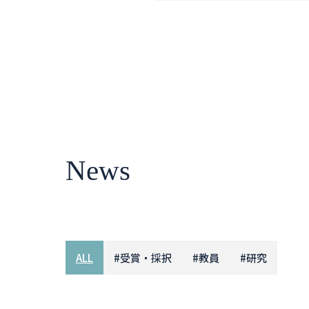
News
ALL
#
受賞・採択
#
教員
#
研究