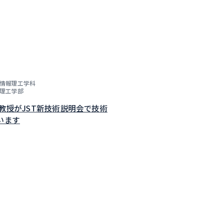
情報理工学科
理工学部
子教授がJST新技術説明会で技術
います