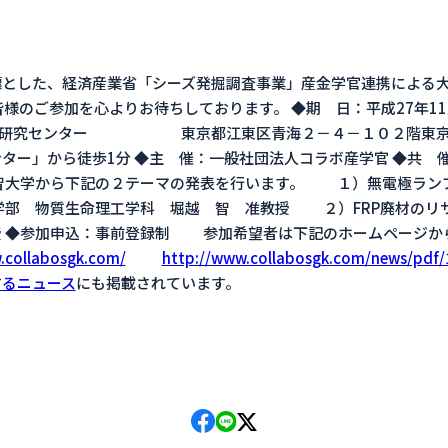
標とした、経済産業省「シーズ発掘調査事業」産金学官連携による
様のご参加を心よりお待ちしております。 ◆期 日：平成27年11月9
技術研究センター 東京都江東区青海２－４－１０２階東京イ
ター」から徒歩1分 ◆主 催：一般社団法人コラボ産学官 ◆共 
上智大学から下記の２テーマの発表を行います。 １）無電極ラン
部 物質生命理工学科 堀越 智 准教授 ２）FRP廃材の
授 ◆参加申込：事前登録制 参加希望者は下記のホームページか
.collabosgk.com/
http://www.collabosgk.com/news/pdf/
するニュース
にも掲載されています。