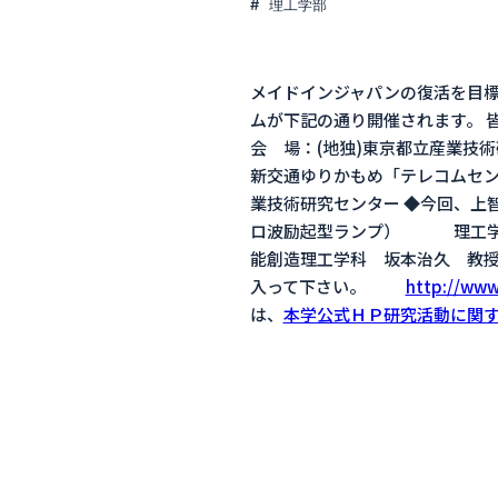
理工学部
メイドインジャパンの復活を目
ムが下記の通り開催されます。 皆
会 場：(地独)東京都立産業
新交通ゆりかもめ「テレコムセン
業技術研究センター ◆今回、
ロ波励起型ランプ） 理工学
能創造理工学科 坂本治久 教
入って下さい。
http://www
は、
本学公式ＨＰ研究活動に関