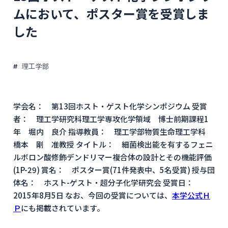
ムにおいて、ポスター賞を受賞しま
した
理工学部
学会名： 第13回ホスト・ゲスト化学シンポジウム 受賞
者： 理工学研究科理工学専攻化学領域 博士前期課程1
年 堀内 良介 指導教員： 理工学部物質生命理工学科
橋本 剛 准教授 タイトル： 細菌検出能を有するフェニ
ルボロン酸修飾デンドリマー複合体の設計とその機能評価
(1P-29) 賞名： ポスター賞(71件発表中、5名受賞) 授与団
体名： ホスト-ゲスト・超分子化学研究会 受賞日：
2015年8月5日 なお、今回の受賞については、
本学公式Ｈ
Ｐ
にも掲載されています。