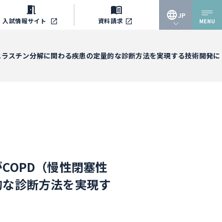
JP
入試情報
サイト
資料請求
MENU
JP
エラスチン分解に関わる疾患の定量的な診断方法を実現する技術開発に
EN
COPD（慢性閉塞性
的な診断方法を実現す