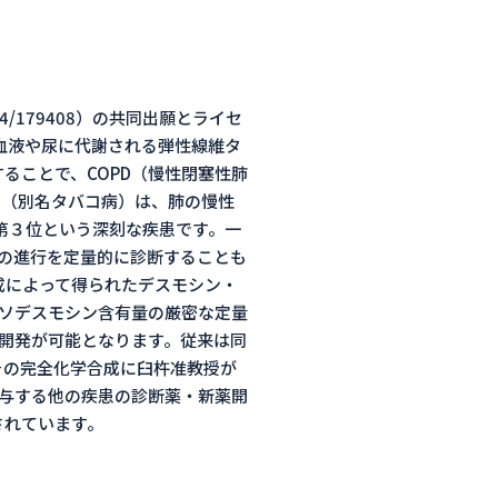
/179408）の共同出願とライセ
血液や尿に代謝される弾性線維タ
ることで、COPD（慢性閉塞性肺
D（別名タバコ病）は、肺の慢性
第３位という深刻な疾患です。一
状の進行を定量的に診断することも
成によって得られたデスモシン・
イソデスモシン含有量の厳密な定量
薬開発が可能となります。従来は同
その完全化学合成に臼杵准教授が
関与する他の疾患の診断薬・新薬開
されています。