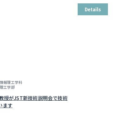
Details
情報理工学科
理工学部
子教授がJST新技術説明会で技術
います