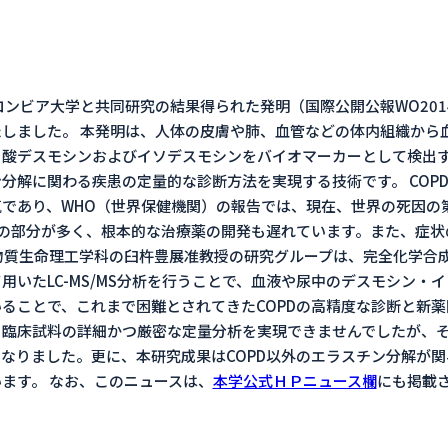
コロンビア大学と共同研究の結果得られた発明（国際公開公報WO2014
しました。 本発明は、人体の皮膚や肺、血管などの体内組織から
酸デスモシンおよびイソデスモシンをバイオマーカーとして検出す
分解に関わる疾患の定量的な診断方法を実現する技術です。 COP
であり、WHO（世界保健機関）の報告では、現在、世界の死因の
知の部分が多く、根本的な治療薬の開発も遅れています。また、症
物質生命理工学科の臼杵豊展准教授の研究グループは、完全化学合
用いたLC-MS/MS分析を行うことで、血液や尿中のデスモシン・
ることで、これまで困難とされてきたCOPDの高精度な診断と新
、臨床試料の詳細かつ厳密な定量分析を実現できませんでしたが、
なりました。更に、本研究成果はCOPD以外のエラスチン分解が
ます。 なお、このニュースは、
本学公式ＨＰニュース欄
にも掲載