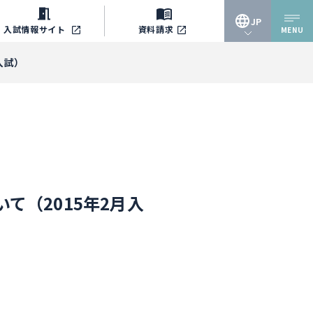
JP
入試情報
サイト
資料請求
MENU
JP
入試）
EN
て（2015年2月入