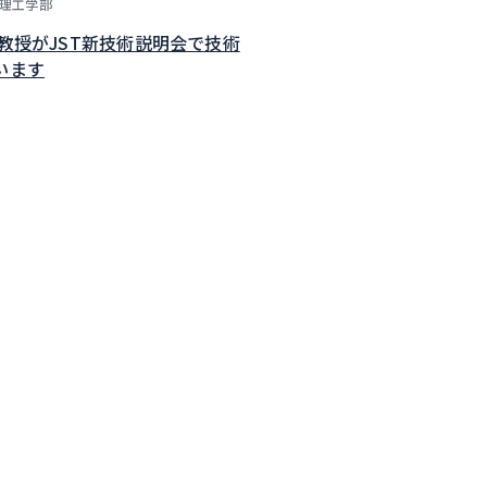
理工学部
子教授がJST新技術説明会で技術
います