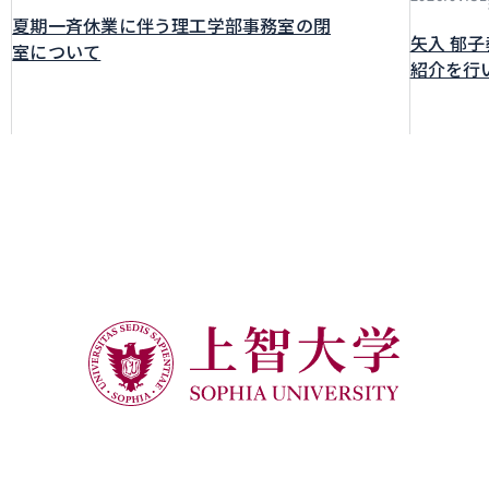
夏期一斉休業に伴う理工学部事務室の閉
矢入 郁
室について
紹介を行