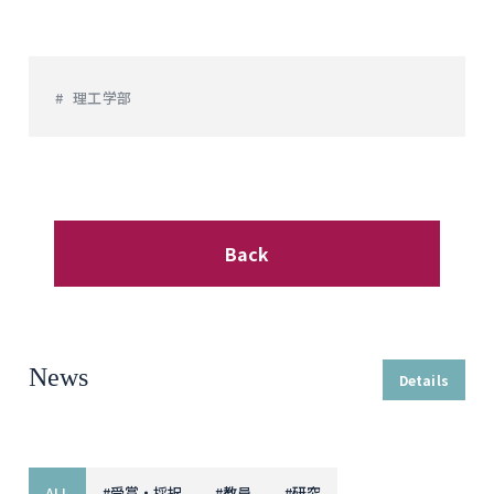
理工学部
Back
News
Details
ALL
#
受賞・採択
#
教員
#
研究