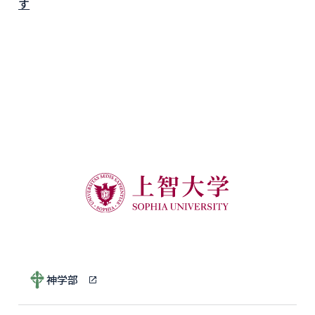
す
神学部