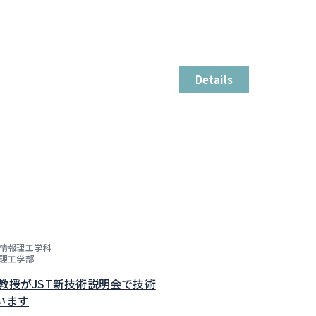
Details
情報理工学科
理工学部
子教授がJST新技術説明会で技術
います