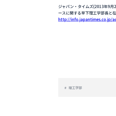
ジャパン・タイムズ(2013年
ースに関する早下理工学部長と
http://info.japantimes.co.jp
理工学部