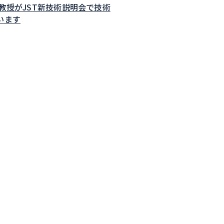
子教授がJST新技術説明会で技術
います