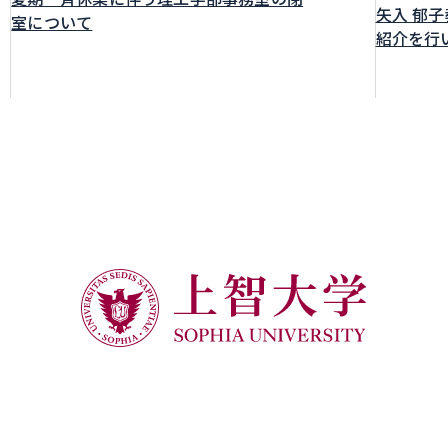
矢入 郁
室について
紹介を行