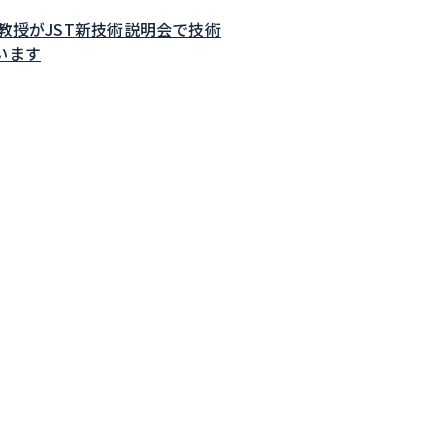
子教授がJST新技術説明会で技術
います