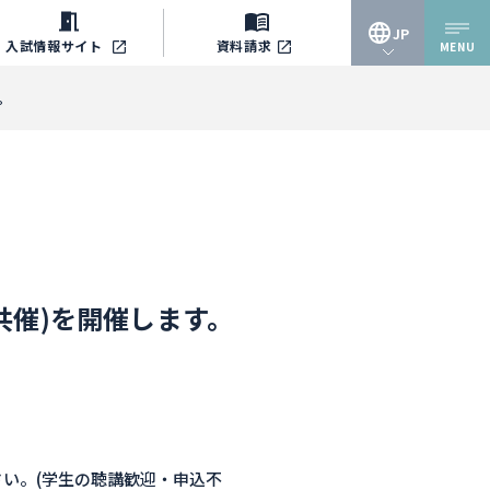
JP
入試情報
サイト
資料請求
MENU
JP
。
EN
部共催)を開催します。
い。(学生の聴講歓迎・申込不