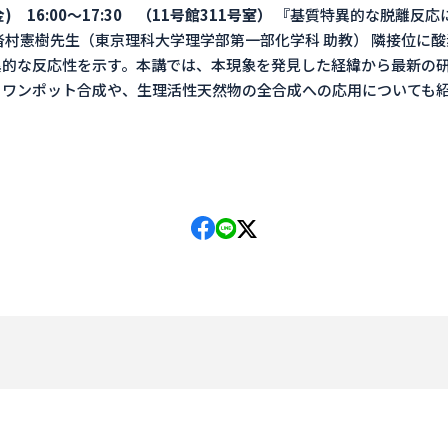
金) 16:00～17:30 （11号館311号室）
『基質特異的な脱離反応
沓村憲樹先生（東京理科大学理学部第一部化学科 助教） 隣接位に
異的な反応性を示す。本講では、本現象を発見した経緯から最新の
るワンポット合成や、生理活性天然物の全合成への応用についても