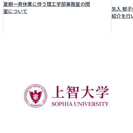
夏期一斉休業に伴う理工学部事務室の閉
矢入 郁
室について
紹介を行