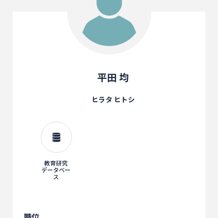
平田 均
ヒラタ ヒトシ
教育研究
データベー
ス
職位