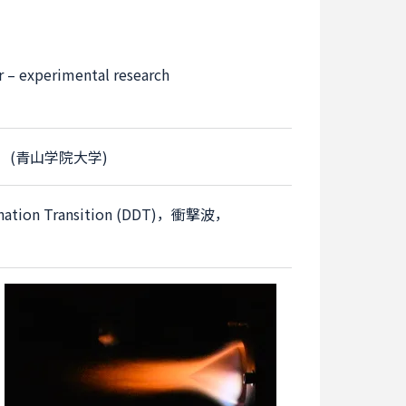
r – experimental research
）(青山学院大学)
nation Transition (DDT)
，
衝撃波
，