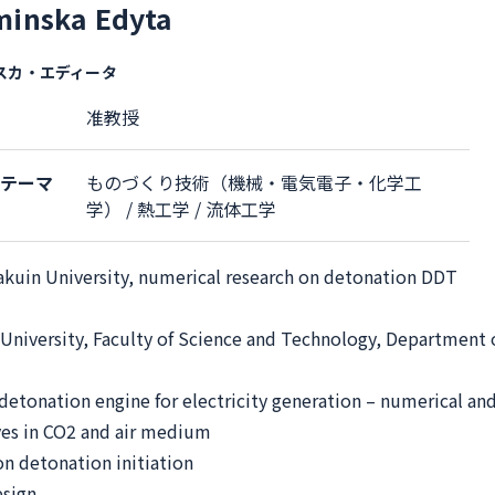
minska Edyta
スカ・エディータ
准教授
究テーマ
ものづくり技術（機械・電気電子・化学工
学） / 熱工学 / 流体工学
kuin University, numerical research on detonation DDT
University, Faculty of Science and Technology, Department 
detonation engine for electricity generation – numerical an
es in CO2 and air medium
n detonation initiation
esign