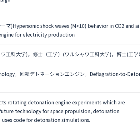
ーマ)
Hypersonic shock waves (M>10) behavior in CO2 and ai
ngine for electricity production
ワ工科大学)，修士（工学）(ワルシャワ工科大学)，博士(工学
nology
，
回転デトネーションエンジン
，
Deflagration-to-Deto
cts rotating detonation engine experiments which are
future technology for space propulsion, detonation
nd uses code for detonation simulations.