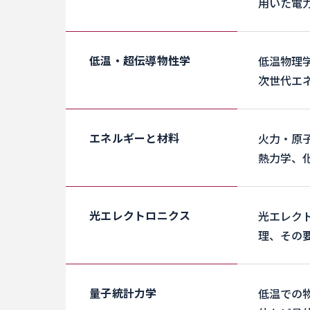
用いた電
低温・超伝導物性学
低温物理
次世代エ
エネルギーと材料
火力・原
熱力学、
光エレクトロニクス
光エレク
理、その
量子統計力学
低温での