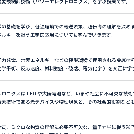
力変換制御技術（パワーエレクトロニクス）を学ぶ授業です。
学の基礎を学び、低温環境での輸送現象、超伝導の理解を深め
ネルギーを担う工学的応用についても学んでいきます。
子力発電、水素エネルギーなどの極限環境で使用される金属材
化学平衡、反応速度、材料強度・破壊、電気化学 ）を交互に学
トロニクスは LED や太陽電池など、いまや社会に不可欠な技
要素技術である光デバイスや物理現象と、その社会的役割など
物質、ミクロな物質の理解に必要不可欠な、量子力学に従う粒