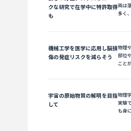
両は
クな研究で在学中に特許取得
多く
も
物理
機械工学を医学に応用し脳損
部位
傷の発症リスクを減らそう
こと
物理
宇宙の原始物質の解明を目指
実験
して
も身