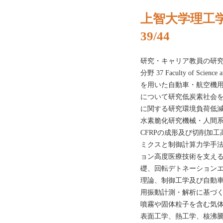
上智大学理工学
39/44
研究・キャリア教員の研究テ
分野 37 Faculty of Sci
を用いた自動車・航空機
について研究低炭素社会
に関する研究環境負荷低
水素脆化研究機械・人間
CFRPの成形及び切削加
ミクスと制御計算力学手
ョン高度医療技術を支え
礎、回転デトネーション
理論、制御工学及び自動
用振動計測・解析に基づ
噴霧や固体粒子を含む気
表面工学、熱工学、核沸