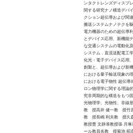
ンタクトレンズディスプ
関する研究ナノ構造デバ
クション超伝導および関
搬送システムナノテクを
電力機器のための超伝導
とデバイス応用、新機能
な交通システムの電動化
システム．直流送配電工
化光・電子デバイス応用
創製と、超伝導および新
における量子輸送現象の
における電子物性 超伝導体
ロン物理学に関する理論
究非周期的な構造をもつ
光物理学、光物性、非線形
教 授高井 健一教 授竹
教 授長嶋 利夫教 授久
教授曹 文静准教授張 月
ール教員名教 授菊池 昭