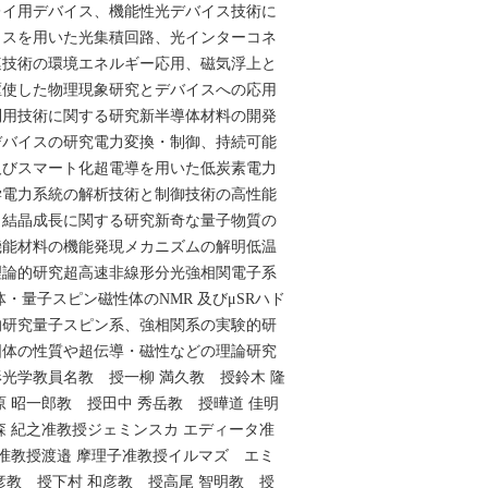
レイ用デバイス、機能性光デバイス技術に
イスを用いた光集積回路、光インターコネ
連技術の環境エネルギー応用、磁気浮上と
駆使した物理現象研究とデバイスへの応用
利用技術に関する研究新半導体材料の開発
デバイスの研究電力変換・制御、持続可能
及びスマート化超電導を用いた低炭素電力
学電力系統の解析技術と制御技術の高性能
、結晶成長に関する研究新奇な量子物質の
機能材料の機能発現メカニズムの解明低温
理論的研究超高速非線形分光強相関電子系
・量子スピン磁性体のNMR 及びμSRハド
的研究量子スピン系、強相関系の実験的研
固体の性質や超伝導・磁性などの理論研究
光学教員名教 授一柳 満久教 授鈴木 隆
原 昭一郎教 授田中 秀岳教 授曄道 佳明
森 紀之准教授ジェミンスカ エディータ准
琳准教授渡邉 摩理子准教授イルマズ エミ
彦教 授下村 和彦教 授高尾 智明教 授