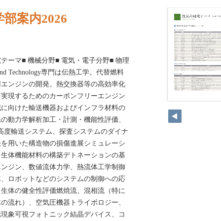
部案内2026
ーマ■ 機械分野■ 電気・電子分野■ 物理
ence and Technology専門は伝熱工学。代替燃料
用エンジンの開発。熱交換器等の高効率化
を実現するためのカーボンフリーエンジン
減に向けた輸送機器およびインフラ材料の
系の動力学解析加工・計測・機能性評価、
工高度輸送システム、探査システムのダイナ
法を用いた構造物の損傷進展シミュレーシ
る生体機能材料の構築デトネーションの基
エンジン、数値流体力学、熱流体工学制御
車、ロボットなどのシステムの制御への応
く生体の健全性評価燃焼流、混相流（特に
体の流れ）、空気圧機器トライボロジー、
騰現象可視フォトニック結晶デバイス、コ