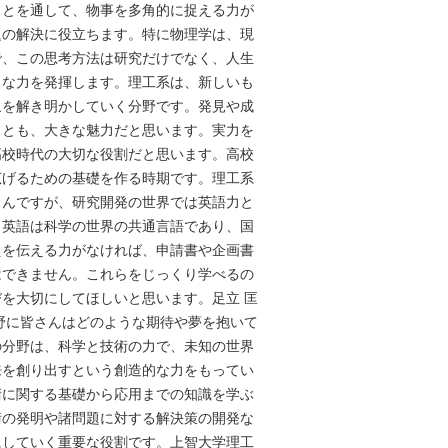
ことを通して、物事を多角的に捉える力が
題の解決に役立ちます。特に物理学は、現
で、この思考方法は研究だけでなく、人生
きな力を発揮します。理工系は、新しいも
象を解き明かしていく分野です。発見や成
ことも、大きな魅力だと思います。実力を
高校時代の大切な役割だと思います。高校
広げるための基礎を作る時期です。理工系
ろんですが、研究開発の世界では英語力と
。英語は科学の世界の共通言語であり、国
えを伝える力がなければ、申請書や企画書
はできません。これらをじっくり学べるの
を大切にしてほしいと思います。足立 匡
野に皆さんはどのような期待や夢を抱いて
の分野は、科学と技術の力で、未知の世界
来を創り出すという創造的な力をもってい
術に関する基礎から応用までの知識を学ぶ
術の発明や諸問題に対する解決策の開発な
にしていく重要な役割です。上智大学理工