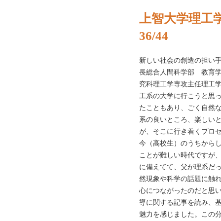
上智大学理工学
36/44
新しい社会の創造の担い手であ
長総合人間科学部 教育学
究科理工学専攻主任理工学
工系の大学に行こうと思
たこともあり、ごく自然な
系の良いところ、楽しい
が、そこに行き着くプロセ
今（高校生）のうちから
ことが難しい時代ですが
に備えてて、父が理系だ
然現象や科学の話題に触
心につながったのだと思い
導に関する記事を読み、
魅力を感じました。この