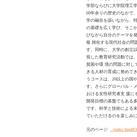
学部ならびに大学院理工学
60年余りの歴史のなかで
学の融合を謳いながら、特
の基礎を広く学び、そこか
びながら自分のテーマを
複 雑化する現代社会の問
す。同時に、大学の創立
視した教育研究活動では
貧困や環 境の問題に対し
きる人材の育成に努めて
うコースは、20以上の国
す。さらにグローバル・
おける女性研究者支 援に
開発目標の基盤でもある
です。科学と技術による
ていただけるのを楽しみに
元のページ
../index.html#