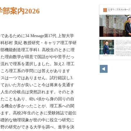
部案内2026
るために34 Message第17代 上智大学
科杉村 美紀 教授研究・キャリア理工学研
部機能創造理工学科1. 高校生のときに理
った理由数学が得意で国語がやや苦手だっ
流れで理系を選択しました。加え2. 理工
ところ理工系の学問には答えがあります
スは一つではありません。試行錯誤し3.
しておいた方が良いこと今は将来を見通す
、人生の分岐点は突然訪れます。そのとき
ったこともあり、幼い頃から身の回りの自
れる機会が多かったことが、理工系への関
ます。高校2年生のときに受験雑誌で超伝
基礎的な物理現象が世の中に役立つ研究に
分野の研究ができる大学を調べ、進学を決