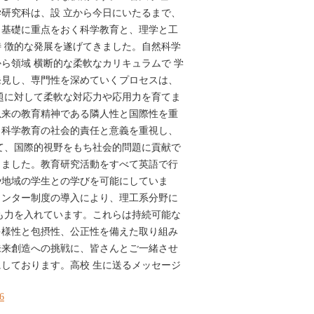
研究科は、設 立から今日にいたるまで、
、基礎に重点をおく科学教育と、理学と工
 徴的な発展を遂げてきました。自然科学
ら領域 横断的な柔軟なカリキュラムで 学
発見し、専門性を深めていくプロセスは、
題に対して柔軟な対応力や応用力を育てま
以来の教育精神である隣人性と国際性を重
、科学教育の社会的責任と意義を重視し、
て、国際的視野をもち社会的問題に貢献で
きました。教育研究活動をすべて英語で行
や地域の学生との学びを可能にしていま
メンター制度の導入により、理工系分野に
も力を入れています。これらは持続可能な
多様性と包摂性、公正性を備えた取り組み
未来創造への挑戦に、皆さんとご一緒させ
しております。高校 生に送るメッセージ
36