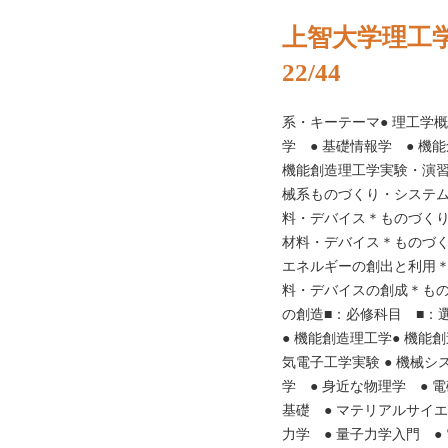
上智大学理工学
22/44
系・キーテーマ● 理工学概
学 ● 基礎情報学 ● 機能
機能創造理工学実験・演
械系ものづくり・システ
料・デバイス＊ものづく
材料・デバイス＊ものづ
エネルギーの創出と利用
料・デバイスの創成＊も
の創造■：必修科目 ■：
● 機能創造理工学● 機能
気電子工学実験 ● 機械シ
学 ● 身近な物理学 ● 
基礎 ● マテリアルサイエ
力学 ● 量子力学入門 ●