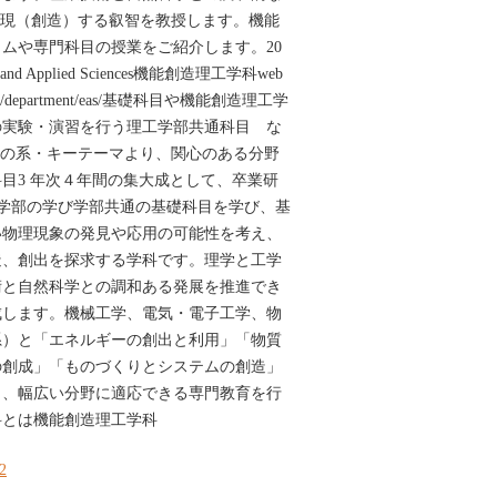
実現（創造）する叡智を教授します。機能
ムや専門科目の授業をご紹介します。20
ring and Applied Sciences機能創造理工学科web
.ac.jp/department/eas/基礎科目や機能創造理工学
の実験・演習を行う理工学部共通科目 な
ずつの系・キーテーマより、関心のある分野
目3 年次４年間の集大成として、卒業研
理工学部の学び学部共通の基礎科目を学び、基
い物理現象の発見や応用の可能性を考え、
造、創出を探求する学科です。理学と工学
術と自然科学との調和ある発展を推進でき
成します。機械工学、電気・電子工学、物
系）と「エネルギーの創出と利用」「物質
の創成」「ものづくりとシステムの創造」
し、幅広い分野に適応できる専門教育を行
科とは機能創造理工学科
22