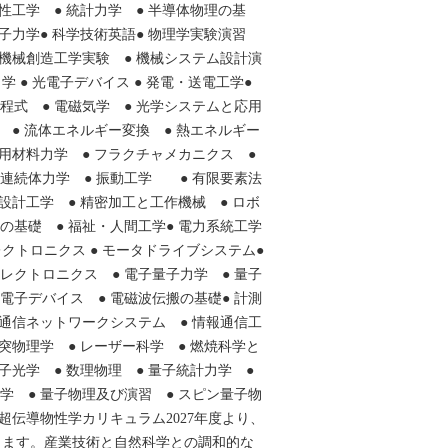
物性工学 ● 統計力学 ● 半導体物理の基
量子力学● 科学技術英語● 物理学実験演習
 機械創造工学実験 ● 機械システム設計演
力学 ● 光電子デバイス ● 発電・送電工学●
程式 ● 電磁気学 ● 光学システムと応用
論 ● 流体エネルギー変換 ● 熱エネルギー
応用材料力学 ● フラクチャメカニクス ●
続体力学 ● 振動工学 ● 有限要素法
 設計工学 ● 精密加工と工作機械 ● ロボ
の基礎 ● 福祉・人間工学● 電力系統工学
エレクトロニクス ● モータドライブシステム●
レクトロニクス ● 電子量子力学 ● 量子
電子デバイス ● 電磁波伝搬の基礎● 計測
 通信ネットワークシステム ● 情報通信工
衝突物理学 ● レーザー科学 ● 燃焼科学と
量子光学 ● 数理物理 ● 量子統計力学 ●
学 ● 量子物理及び演習 ● スピン量子物
・超伝導物性学カリキュラム2027年度より、
ります。産業技術と自然科学との調和的な