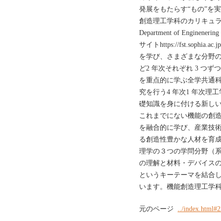
発展をもたらす“もの”を
創造理工学科のカリキュラ
Department of Enginene
サイトhttps://fst.sophia
を学び、さまざまな分野
ど2 年次それぞれ 3 つ
を重点的に学ぶ全学共通科
究を行う4 年次1 年次
礎知識を身に付ける新し
これまでにない機能の創
を融合的に学び、産業技
る創造性豊かな人材を育
理学の３つの学問分野（
の理解と材料・デバイス
というキーテーマを結合
います。機能創造理工学
元のページ
../index.html#