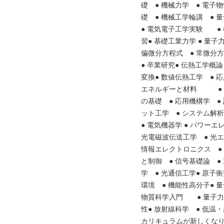
礎 ● 機械力学 ● 電子
礎 ● 機械工学輪講 ● 
● 電気電子工学実験 ●
習● 基礎工業力学 ● 量子
偏微分方程式 ● 常微分方
● 卒業研究● 伝熱工学概
変換● 数値伝熱工学 ● 
エネルギーと材料 ● 連
の基礎 ● 応用機構学 ●
ット工学 ● システム解析
● 電気機器学 ● パワー
光電磁波伝送工学 ● 光エ
情報エレクトロニクス ● 
と制御 ● 信号基礎論 ●
学 ● 光通信工学● 原子
環境 ● 機能性高分子● 
物質科学入門 ● 量子力
性● 放射線科学 ● 低温
カリキュラムが新しくな