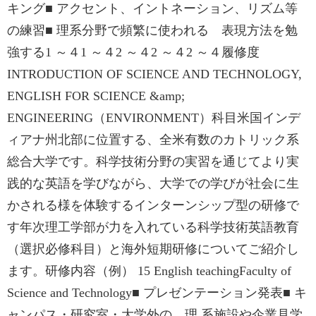
キング■ アクセント、イントネーション、リズム等
の練習■ 理系分野で頻繁に使われる 表現方法を勉
強する1 ～４1 ～４2 ～４2 ～４2 ～４履修度
INTRODUCTION OF SCIENCE AND TECHNOLOGY,
ENGLISH FOR SCIENCE &amp;
ENGINEERING（ENVIRONMENT）科目米国インデ
ィアナ州北部に位置する、全米有数のカトリック系
総合大学です。科学技術分野の実習を通じてより実
践的な英語を学びながら、大学での学びが社会に生
かされる様を体験するインターンシップ型の研修で
す年次理工学部が力を入れている科学技術英語教育
（選択必修科目）と海外短期研修についてご紹介し
ます。研修内容（例） 15 English teachingFaculty of
Science and Technology■ プレゼンテーション発表■ キ
ャンパス・研究室・大学外の 理 系施設や企業見学