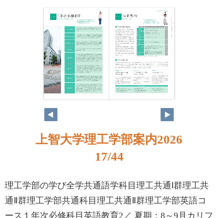
上智大学理工学部案内2026
17/44
理工学部の学び全学共通語学科目理工共通Ⅰ群理工共
通Ⅱ群理工学部共通科目理工共通Ⅱ群理工学部英語コ
ース１年次必修科目英語教育2／ 夏期：8～9月カリフ